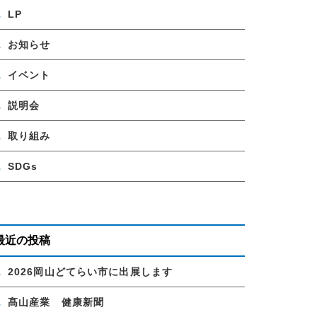
LP
お知らせ
イベント
説明会
取り組み
SDGs
最近の投稿
2026岡山どてらい市に出展します
髙山産業 健康新聞