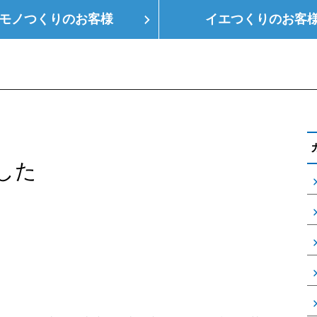
モノつくりの
お客様
イエつくりの
お客
つくり
空調設備
会社概要
支店情報
健
した