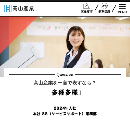
募集要項
新卒採用
MENU
Togg
Question
髙山産業を一言で表すなら？
｢多種多様｣
2024年入社
本社 SS（サービスサポート）業務部