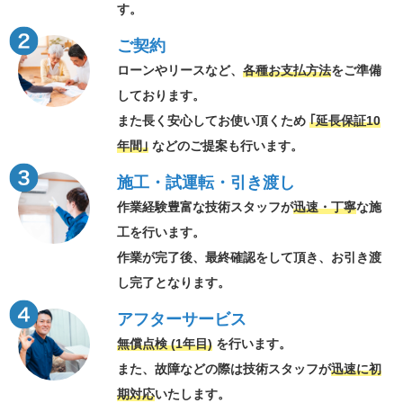
す。
ご契約
ローンやリースなど、
各種お支払方法
をご準備
しております。
また長く安心してお使い頂くため
｢延長保証10
年間｣
などのご提案も行います。
施工・試運転・引き渡し
作業経験豊富な技術スタッフが
迅速・丁寧
な施
工を行います。
作業が完了後、最終確認をして頂き、お引き渡
し完了となります。
アフターサービス
無償点検 (1年目)
を行います。
また、故障などの際は技術スタッフが
迅速に初
期対応
いたします。