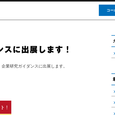
コー
約束
先輩社員の声
数字で見る私たち
制度・
ンスに出展します！
・企業研究ガイダンスに出展します。