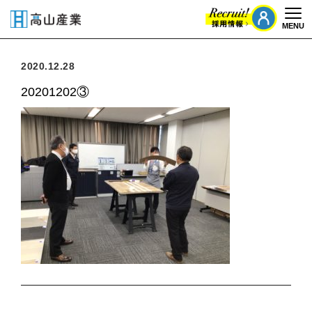
MENU
Togg
2020.12.28
20201202③