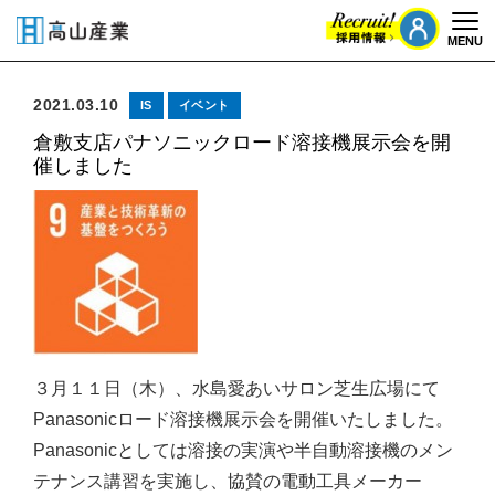
MENU
Togg
2021.03.10
IS
イベント
倉敷支店パナソニックロード溶接機展示会を開
催しました
３月１１日（木）、水島愛あいサロン芝生広場にて
Panasonicロード溶接機展示会を開催いたしました。
Panasonicとしては溶接の実演や半自動溶接機のメン
テナンス講習を実施し、協賛の電動工具メーカー