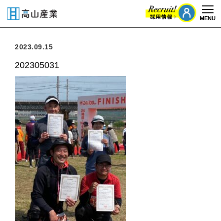
MENU
Togg
2023.09.15
202305031