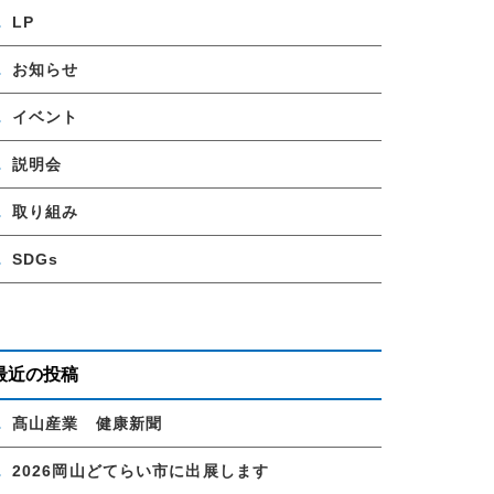
LP
お知らせ
イベント
説明会
取り組み
SDGs
最近の投稿
髙山産業 健康新聞
2026岡山どてらい市に出展します