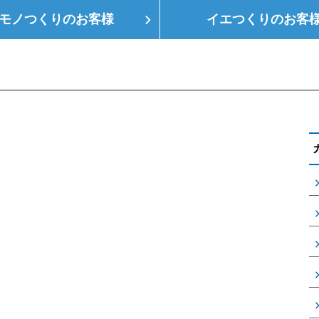
モノつくりの
お客様
イエつくりの
お客
つくり
空調設備
会社概要
支店情報
健