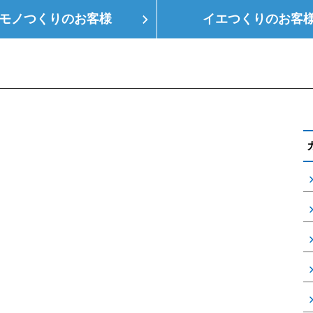
モノつくりの
お客様
イエつくりの
お客
つくり
空調設備
会社概要
支店情報
健