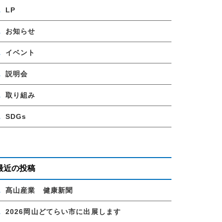
LP
お知らせ
イベント
説明会
取り組み
SDGs
最近の投稿
髙山産業 健康新聞
2026岡山どてらい市に出展します