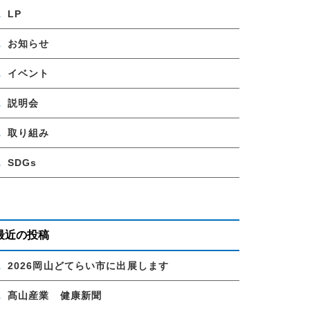
LP
お知らせ
イベント
説明会
取り組み
SDGs
最近の投稿
2026岡山どてらい市に出展します
髙山産業 健康新聞