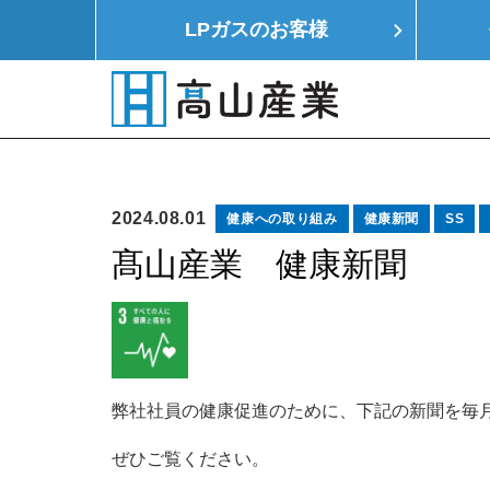
LPガスの
お客様
HOME
LPガス
モノつくり
イエ
2024.08.01
健康への取り組み
健康新聞
SS
髙山産業 健康新聞
弊社社員の健康促進のために、下記の新聞を毎
ぜひご覧ください。