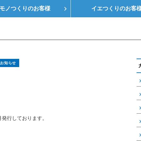
モノつくりの
お客様
イエつくりの
お客
つくり
空調設備
会社概要
支店情報
健
お知らせ
月発行しております。