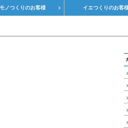
モノつくりの
お客様
イエつくりの
お客
つくり
空調設備
会社概要
支店情報
健