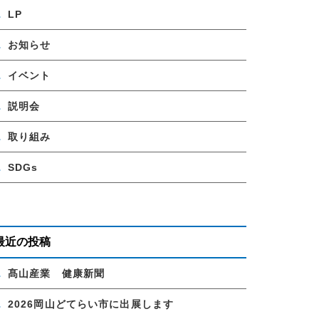
LP
お知らせ
イベント
説明会
取り組み
SDGs
最近の投稿
髙山産業 健康新聞
2026岡山どてらい市に出展します