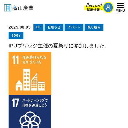
MENU
Togg
2025.08.05
LP
お知らせ
イベント
取り組み
SDGs
IPUブリッジ主催の夏祭りに参加しました。