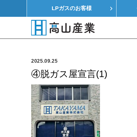
LPガスの
お客様
HOME
LPガス
モノつくり
イエ
2025.09.25
④脱ガス屋宣言(1)