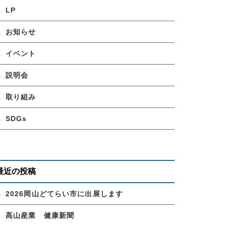
LP
お知らせ
イベント
説明会
取り組み
SDGs
最近の投稿
2026岡山どてらい市に出展します
髙山産業 健康新聞