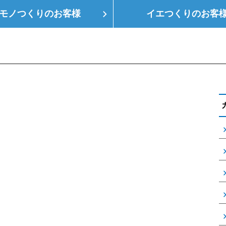
モノつくりの
お客様
イエつくりの
お客
つくり
空調設備
会社概要
支店情報
健