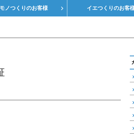
モノつくりの
お客様
イエつくりの
お客
つくり
空調設備
会社概要
支店情報
健
証