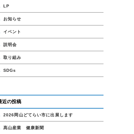
LP
お知らせ
イベント
説明会
取り組み
SDGs
最近の投稿
2026岡山どてらい市に出展します
髙山産業 健康新聞