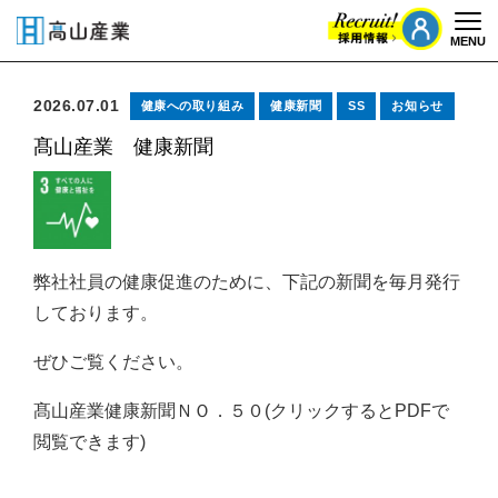
MENU
Togg
2026.07.01
健康への取り組み
健康新聞
SS
お知らせ
髙山産業 健康新聞
弊社社員の健康促進のために、下記の新聞を毎月発行
しております。
ぜひご覧ください。
髙山産業健康新聞ＮＯ．５０(クリックするとPDFで
閲覧できます)