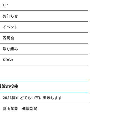
LP
お知らせ
イベント
説明会
取り組み
SDGs
最近の投稿
2026岡山どてらい市に出展します
髙山産業 健康新聞