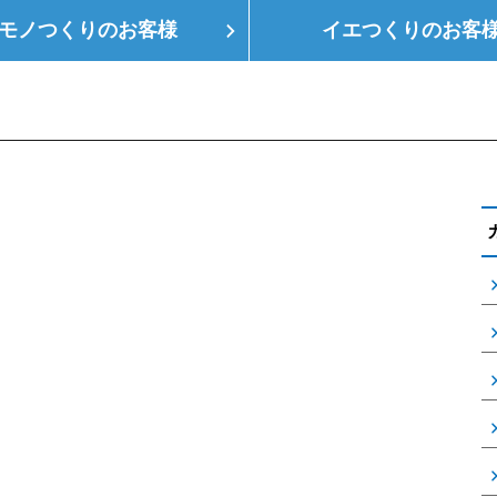
モノつくりの
お客様
イエつくりの
お客
つくり
空調設備
会社概要
支店情報
健