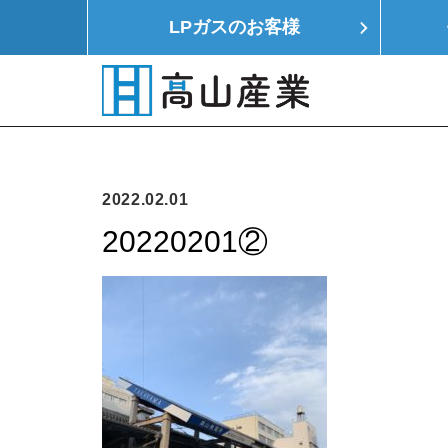
LPガスの
お客様
HOME
LPガス
モノつくり
イエ
2022.02.01
20220201②