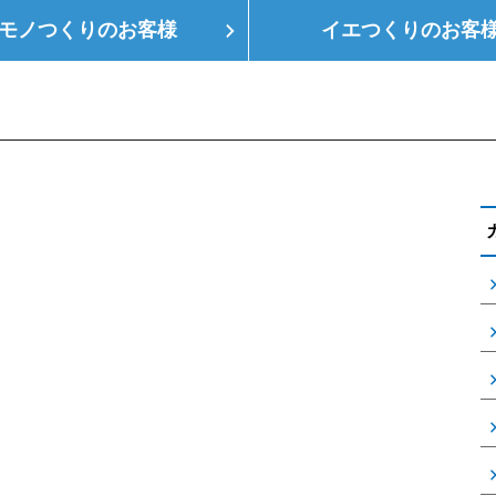
モノつくりの
お客様
イエつくりの
お客
つくり
空調設備
会社概要
支店情報
健