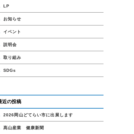
LP
お知らせ
イベント
説明会
取り組み
SDGs
最近の投稿
2026岡山どてらい市に出展します
髙山産業 健康新聞