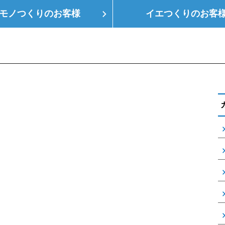
モノつくりの
お客様
イエつくりの
お客
つくり
空調設備
会社概要
支店情報
健