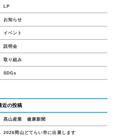
LP
お知らせ
イベント
説明会
取り組み
SDGs
最近の投稿
髙山産業 健康新聞
2026岡山どてらい市に出展します