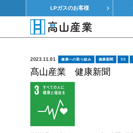
LPガスの
お客様
HOME
LPガス
モノつくり
イエ
2023.11.01
健康への取り組み
健康新聞
SS
髙山産業 健康新聞