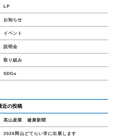
LP
お知らせ
イベント
説明会
取り組み
SDGs
最近の投稿
髙山産業 健康新聞
2026岡山どてらい市に出展します