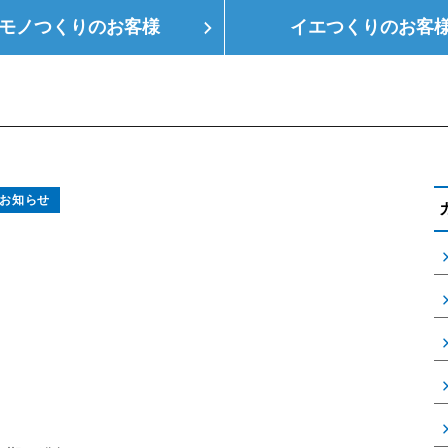
モノつくりの
お客様
イエつくりの
お客
つくり
空調設備
会社概要
支店情報
健
お知らせ