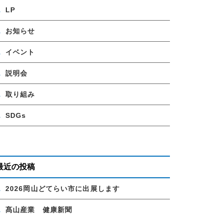
LP
お知らせ
イベント
説明会
取り組み
SDGs
最近の投稿
2026岡山どてらい市に出展します
髙山産業 健康新聞