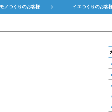
モノつくりの
お客様
イエつくりの
お客
つくり
空調設備
会社概要
支店情報
健